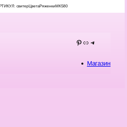
РТИКУЛ: свитерЦветаРяженкиMK580
Pinterest
Макс
Telegram
Магазин